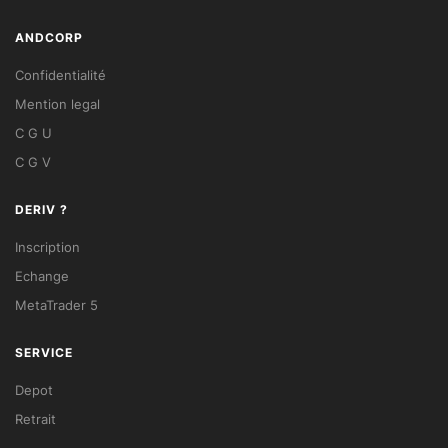
ANDCORP
Confidentialité
Mention legal
C G U
C G V
DERIV ?
Inscription
Echange
MetaTrader 5
SERVICE
Depot
Retrait